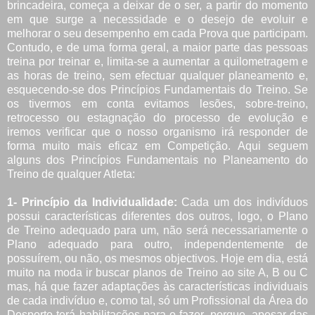
brincadeira, começa a deixar de o ser, a partir do momento
em que surge a necessidade e o desejo de evoluir e
melhorar o seu desempenho em cada Prova que participam.
Contudo, e de uma forma geral, a maior parte das pessoas
treina por treinar e, limita-se a aumentar a quilometragem e
as horas de treino, sem efectuar qualquer planeamento e,
esquecendo-se dos Princípios Fundamentais do Treino. Se
os tivermos em conta evitamos lesões, sobre-treino,
retrocesso ou estagnação do processo de evolução e
iremos verificar que o nosso organismo irá responder de
forma muito mais eficaz em Competição. Aqui seguem
alguns dos Princípios Fundamentais no Planeamento do
Treino de qualquer Atleta:
1- Princípio da Individualidade:
Cada um dos indivíduos
possui características diferentes dos outros, logo, o Plano
de Treino adequado para um, não será necessariamente o
Plano adequado para outro, independentemente de
possuírem, ou não, os mesmos objectivos. Hoje em dia, está
muito na moda ir buscar planos de Treino ao site A, B ou C
mas, há que fazer adaptações às características individuais
de cada indivíduo e, como tal, só um Profissional da Área do
Desporto terá habilitações para o fazer, porque, apesar das