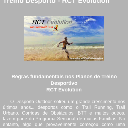
Treino Desporto - RCT Evolution
Regras fundamentais nos Planos de Treino
Desportivo
RCT Evolution
O Desporto Outdoor, sofreu um grande crescimento nos
últimos anos... desportos como o Trail Running, Trail
Urbano, Corridas de Obstáculos, BTT e muitos outros,
fazem parte do Programa Semanal de muitas Famílias. No
entanto, algo que provavelmente começou como uma