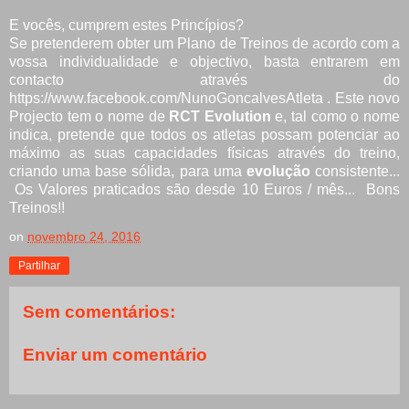
E vocês, cumprem estes Princípios?
Se pretenderem obter um Plano de Treinos de acordo com a
vossa individualidade e objectivo, basta entrarem em
contacto através do
https://www.facebook.com/NunoGoncalvesAtleta . Este novo
Projecto tem o nome de
RCT Evolution
e, tal como o nome
indica, pretende que todos os atletas possam potenciar ao
máximo as suas capacidades físicas através do treino,
criando uma base sólida, para uma
evolução
consistente...
Os Valores praticados são desde 10 Euros / mês... Bons
Treinos!!
on
novembro 24, 2016
Partilhar
Sem comentários:
Enviar um comentário