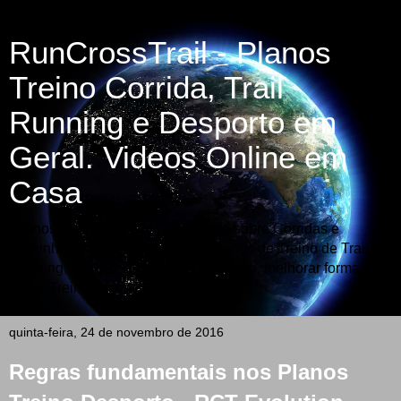
RunCrossTrail - Planos
Treino Corrida, Trail
Running e Desporto em
Geral. Videos Online em
Casa
Treinos em Directo em Casa -Tudo sobre Corridas e
Caminhadas - Vídeos e Fotos - Planos de Treino de Trail
Running, Corrida, Fitness, Perder peso, melhorar forma
física. Treinos online em video.
quinta-feira, 24 de novembro de 2016
Regras fundamentais nos Planos