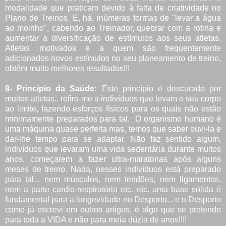
modalidade que praticam devido à falta de criatividade no
Plano de Treinos. E, há, inúmeras formas de "levar a água
ao moinho", cabendo ao Treinador, quebrar com a rotina e
aumentar a diversificação de estímulos aos seus atletas.
Atletas motivados e a quem são frequentemente
adicionados novos estímulos no seu planeamento de treino,
obtêm muito melhores resultados!!!
8- Princípio da Saúde:
Este princípio é descurado por
muitos atletas.. refiro-me a indivíduos que levam o seu corpo
ao limite, fazendo esforços físicos para os quais não estão
minimamente preparados para tal. O organismo humano é
uma máquina quase perfeita mas, temos que saber ouvi-la e
dar-lhe tempo para se adaptar. Não faz sentido algum,
indivíduos que levaram uma vida sedentária durante muitos
anos, começarem a fazer ultra-maratonas após alguns
meses de treino. Nada, nesses indivíduos está preparado
para tal... nem músculos, nem tendões, nem ligamentos,
nem a parte cardio-respiratória etc. etc. uma base sólida é
fundamental para a longevidade no Desporto... e o Desporto
como já escrevi em outros artigos, é algo que se pretende
para toda a VIDA e não para meia dúzia de anos!!!!