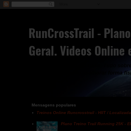
RunCrossTrail - Plano
Geral. Videos Online
Treinos em Directo em Casa -Tudo sobre 
Fitness, Perder peso, melhorar forma fís
Mensagens populares
Treinos Online Runcrosstrail - HIIT / Localizada 
Plano Treino Trail Running 25K - 