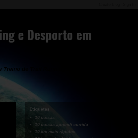
ning e Desporto em
Treino de Trail Running, Corrida,
Etiquetas
10 coisas
10 coisas aprendi corrida
10 km mais rápidos