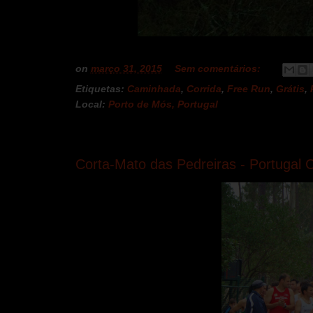
on
março 31, 2015
Sem comentários:
Etiquetas:
Caminhada
,
Corrida
,
Free Run
,
Grátis
,
Local:
Porto de Mós, Portugal
segunda-feira, 30 de março de 2015
Corta-Mato das Pedreiras - Portugal 