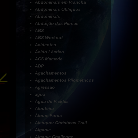
Abdominais em Prancha
Abdominais Oblíquos
Abdominals
Abdução das Pernas
ABS
ABS Workout
Acidentes
Ácido Láctico
ACS Mamede
ADP
Agachamentos
Agachamentos Pliométricos
Agressão
água
Água de Pickles
Albufeira
Álbum Fotos
Alenquer Christmas Trail
Algarve
Algarve Challenge