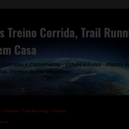
s Treino Corrida, Trail Run
 em Casa
Corridas e Caminhadas - Vídeos e Fotos - Planos de 
ica. Treinos online em video.
/ Fitness / Trail Running / Corrida
Ebook