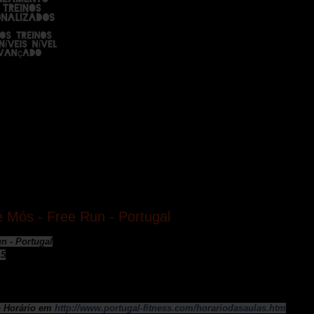
e Mós - Free Run - Portugal
n - Portugal
15
o Horário em
http://
www.portugal-fitness.com/
horariodasaulas.htm