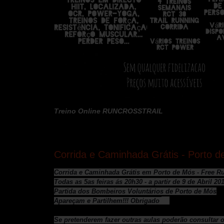
Treino Online RUNCROSSTRAIL
terça-feira, 31 de março de 2015
Corrida e Caminhada Grátis - Porto d
Corrida e Caminhada Grátis em Porto de Mós - Free Ru
Todas as 5as feiras ás 20h30 - a partir de 9 de Abril 20
Partida dos Bombeiros Voluntários de Porto de Mós
Apareçam e Partilhem!!! Obrigado
Se pretenderem fazer outras aulas poderão consultar 