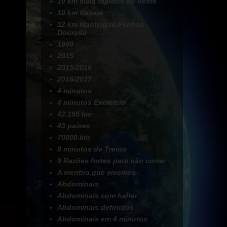
10 km mais rápidos do oeste
10 km Nazaré
12 km Manteigas-Penhas
Dourada
1940
2015
2015/2016
2016/2017
4 minutos
4 minutos Exercício
42.195 km
43 países
70000 km
8 minutos de Treino
9 Razões fortes para não correr
A mentira que vivemos
Abdominais
Abdominais com halter
Abdominais definidos
Abdominais em 4 minutos