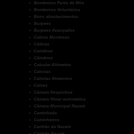
Bombeiros Porto de Mós
Bombeiros Voluntários
Bons abastecimentos
Burpees
Burpees Avançados
Cabras Montesas
Cãibras
Caimbras
Câimbras
Calcular Altimetria
Calorias
Calorias Alimentos
Calves
Câmara Desportiva
Câmara filmar automática
Câmara Municipal Nazaré
Caminhada
Caminheiros
Canhão da Nazaré
Canhão Nazaré