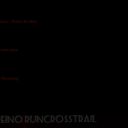
nutos - Porto de Mós
o em casa
il Running