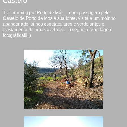
Castelo
Trail running por Porto de Mós.... com passagem pelo
Castelo de Porto de Mós e sua fonte, visita a um moinho
abandonado, trilhos espetaculares e verdejantes e,
avistamento de umas ovelhas... :) segue a reportagem
fotográfica!!! :)