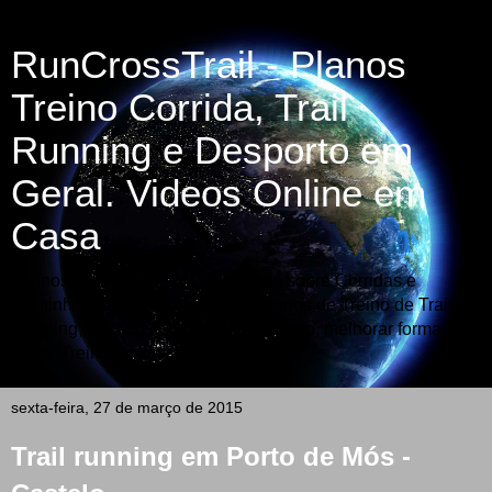
RunCrossTrail - Planos
Treino Corrida, Trail
Running e Desporto em
Geral. Videos Online em
Casa
Treinos em Directo em Casa -Tudo sobre Corridas e
Caminhadas - Vídeos e Fotos - Planos de Treino de Trail
Running, Corrida, Fitness, Perder peso, melhorar forma
física. Treinos online em video.
sexta-feira, 27 de março de 2015
Trail running em Porto de Mós -