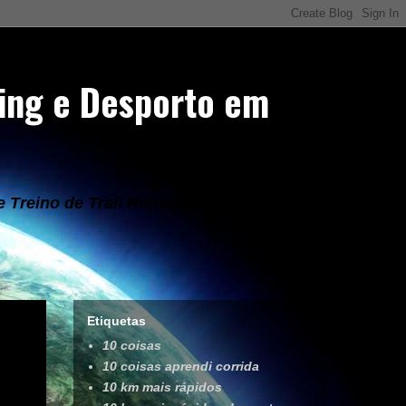
ning e Desporto em
Treino de Trail Running, Corrida,
Etiquetas
10 coisas
10 coisas aprendi corrida
10 km mais rápidos