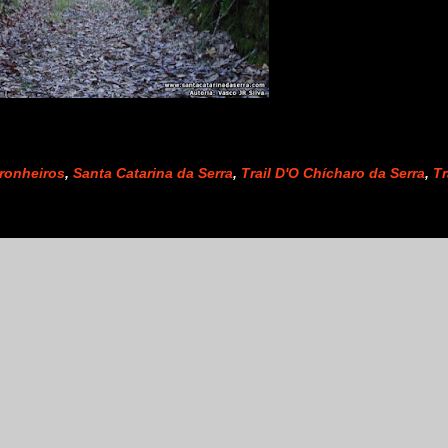
ronheiros
,
Santa Catarina da Serra
,
Trail D'O Chícharo da Serra
,
Tr