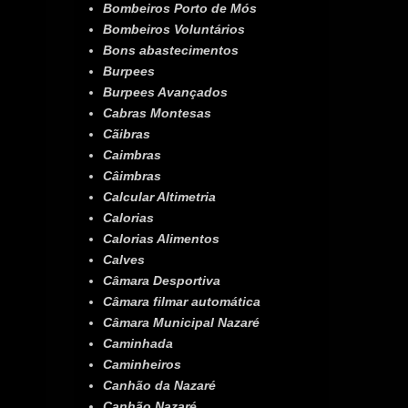
Bombeiros Porto de Mós
Bombeiros Voluntários
Bons abastecimentos
Burpees
Burpees Avançados
Cabras Montesas
Cãibras
Caimbras
Câimbras
Calcular Altimetria
Calorias
Calorias Alimentos
Calves
Câmara Desportiva
Câmara filmar automática
Câmara Municipal Nazaré
Caminhada
Caminheiros
Canhão da Nazaré
Canhão Nazaré