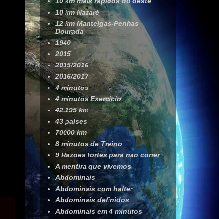
10 km mais rápidos do oeste
10 km Nazaré
12 km Manteigas-Penhas
Dourada
1940
2015
2015/2016
2016/2017
4 minutos
4 minutos Exercício
42.195 km
43 países
70000 km
8 minutos de Treino
9 Razões fortes para não correr
A mentira que vivemos
Abdominais
Abdominais com halter
Abdominais definidos
Abdominais em 4 minutos