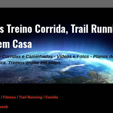
s Treino Corrida, Trail Run
 em Casa
Corridas e Caminhadas - Vídeos e Fotos - Planos de 
ica. Treinos online em video.
/ Fitness / Trail Running / Corrida
Ebook