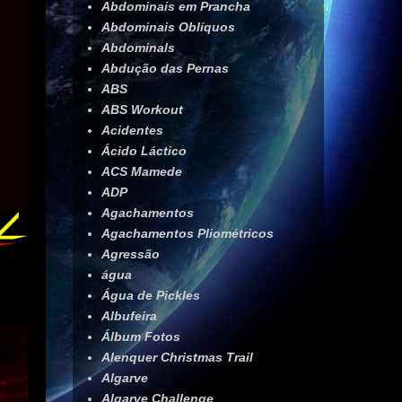
Abdominais em Prancha
Abdominais Oblíquos
Abdominals
Abdução das Pernas
ABS
ABS Workout
Acidentes
Ácido Láctico
ACS Mamede
ADP
Agachamentos
Agachamentos Pliométricos
Agressão
água
Água de Pickles
Albufeira
Álbum Fotos
Alenquer Christmas Trail
Algarve
Algarve Challenge