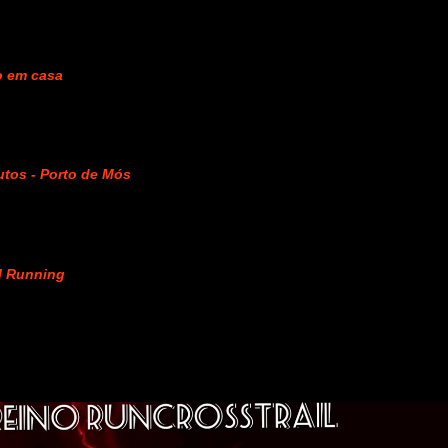
o em casa
nutos - Porto de Mós
il Running