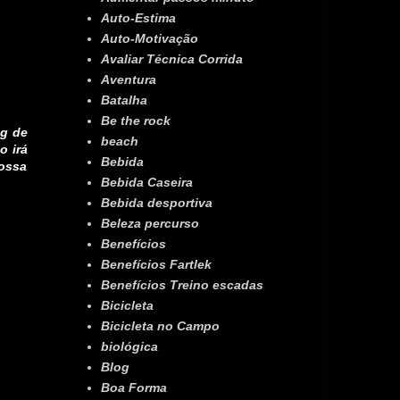
Auto-Estima
Auto-Motivação
Avaliar Técnica Corrida
Aventura
Batalha
Be the rock
ng de
beach
o irá
Bebida
vossa
Bebida Caseira
Bebida desportiva
Beleza percurso
Benefícios
Benefícios Fartlek
Benefícios Treino escadas
Bicicleta
Bicicleta no Campo
biológica
Blog
Boa Forma