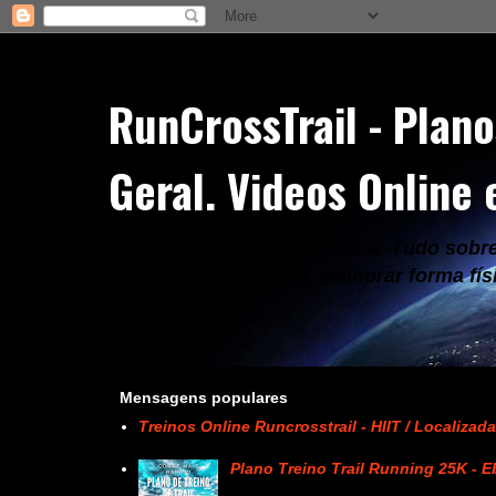
RunCrossTrail - Plano
Geral. Videos Online
Treinos em Directo em Casa -Tudo sobre 
Fitness, Perder peso, melhorar forma fís
Mensagens populares
Treinos Online Runcrosstrail - HIIT / Localizada 
Plano Treino Trail Running 25K - 