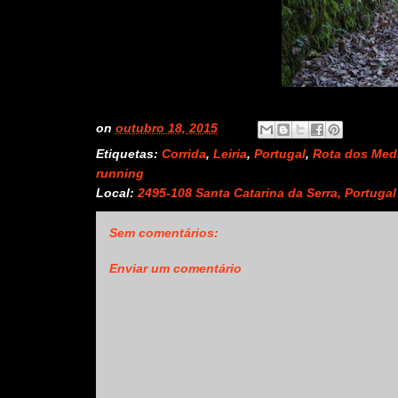
on
outubro 18, 2015
Etiquetas:
Corrida
,
Leiria
,
Portugal
,
Rota dos Med
running
Local:
2495-108 Santa Catarina da Serra, Portugal
Sem comentários:
Enviar um comentário