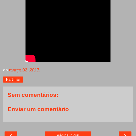
on
março 02, 2017
Partilhar
Sem comentários:
Enviar um comentário
‹
›
Página inicial