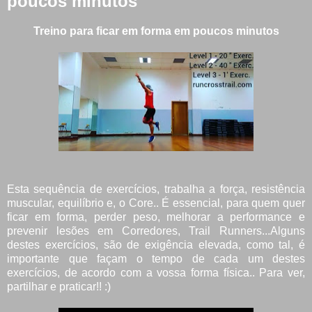
poucos minutos
Treino para ficar em forma em poucos minutos
Esta sequência de exercícios, trabalha a força, resistência
muscular, equilíbrio e, o Core.. É essencial, para quem quer
ficar em forma, perder peso, melhorar a performance e
prevenir lesões em Corredores, Trail Runners...Alguns
destes exercícios, são de exigência elevada, como tal, é
importante que façam o tempo de cada um destes
exercícios, de acordo com a vossa forma física.. Para ver,
partilhar e praticar!! :)