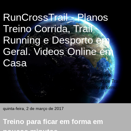
RunCrossTrail - Planos
Treino Corrida, Trail
Running e Desporto em
Geral. Videos Online em
Casa
Treinos em Directo em Casa -Tudo sobre Corridas e
Caminhadas - Vídeos e Fotos - Planos de Treino de Trail
Running, Corrida, Fitness, Perder peso, melhorar forma
física. Treinos online em video.
quinta-feira, 2 de março de 2017
Treino para ficar em forma em